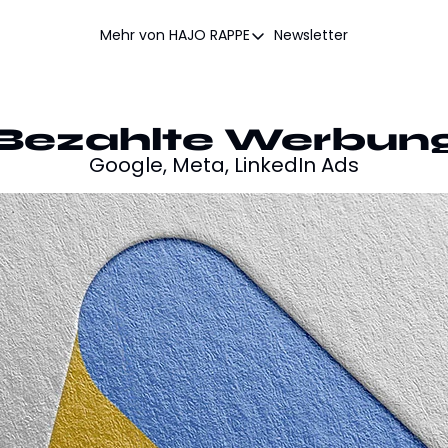
Mehr von HAJO RAPPE
Newsletter
Mehr von HAJO RAPPE
Website
LinkedIn Kurs buchen
Bezahlte Werbun
ChatGPT Workshop buchen
Google, Meta, LinkedIn Ads