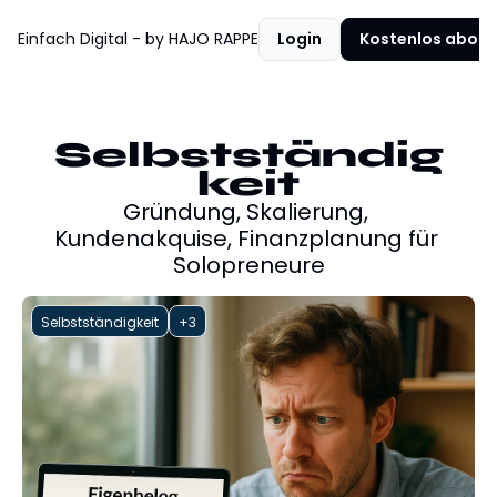
Einfach Digital - by HAJO RAPPE
Mehr von HAJO RAPPE
Login
Newsletter
Kostenlos abonn
Mehr von HAJO RAPPE
Website
LinkedIn Kurs buchen
Selbstständig
keit
ChatGPT Workshop buchen
Gründung, Skalierung, 
Kundenakquise, Finanzplanung für 
Solopreneure
Selbstständigkeit
+3